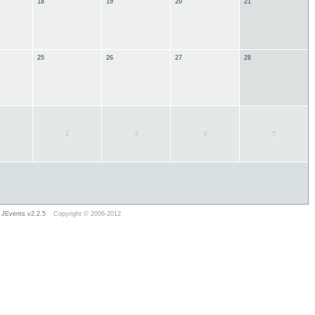
18
19
20
21
25
26
27
28
1
2
3
4
5
JEvents v2.2.5
Copyright © 2006-2012