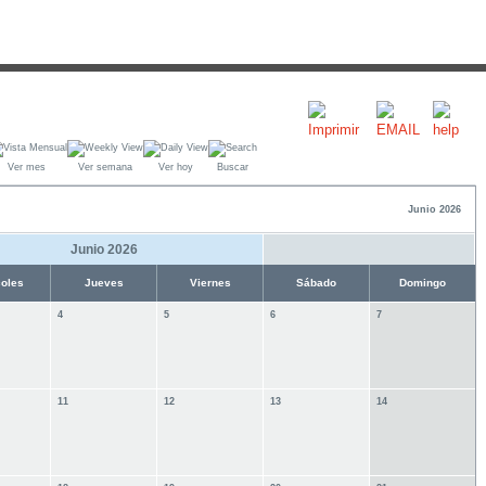
Ver mes
Ver semana
Ver hoy
Buscar
Junio 2026
Junio 2026
coles
Jueves
Viernes
Sábado
Domingo
4
5
6
7
11
12
13
14