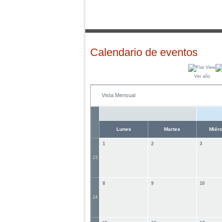
Calendario de eventos
Ver año
Vista Mensual
Lunes
Martes
Miér
1
2
3
23
8
9
10
24