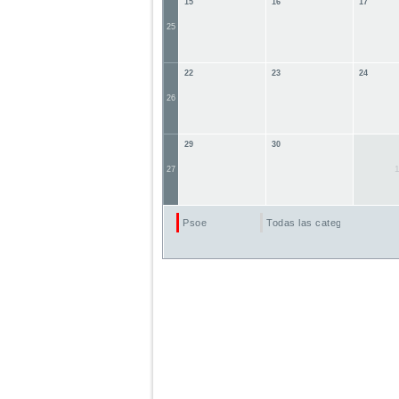
15
16
17
25
22
23
24
26
29
30
27
Psoe
Todas las categorías...