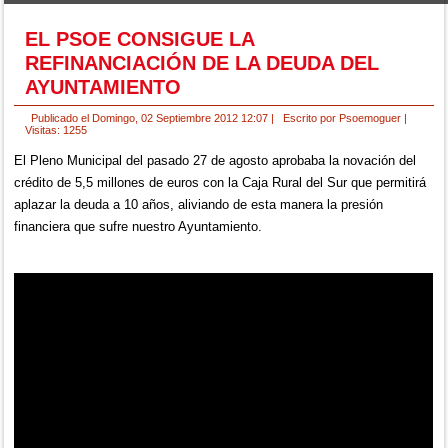
EL PSOE CONSIGUE LA
REFINANCIACIÓN DE LA DEUDA DEL
AYUNTAMIENTO
Publicado el Domingo, 02 Septiembre 2012 12:07
|
Escrito por Psoemoguer
|
Visitas: 1255
El Pleno Municipal del pasado 27 de agosto aprobaba la novación del
crédito de 5,5 millones de euros con la Caja Rural del Sur que permitirá
aplazar la deuda a 10 años, aliviando de esta manera la presión
financiera que sufre nuestro Ayuntamiento.