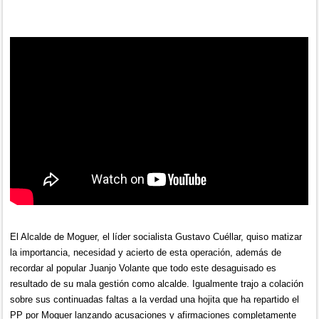
El Alcalde de Moguer, el líder socialista Gustavo Cuéllar, quiso matizar
la importancia, necesidad y acierto de esta operación, además de
recordar al popular Juanjo Volante que todo este desaguisado es
resultado de su mala gestión como alcalde. Igualmente trajo a colación
sobre sus continuadas faltas a la verdad una hojita que ha repartido el
PP por Moguer lanzando acusaciones y afirmaciones completamente